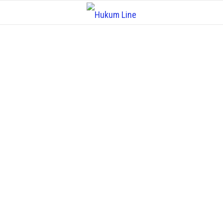
Skip
to
content