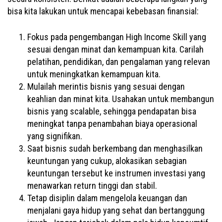
bisa kita lakukan untuk mencapai kebebasan finansial:
Fokus pada pengembangan High Income Skill yang
sesuai dengan minat dan kemampuan kita. Carilah
pelatihan, pendidikan, dan pengalaman yang relevan
untuk meningkatkan kemampuan kita.
Mulailah merintis bisnis yang sesuai dengan
keahlian dan minat kita. Usahakan untuk membangun
bisnis yang scalable, sehingga pendapatan bisa
meningkat tanpa penambahan biaya operasional
yang signifikan.
Saat bisnis sudah berkembang dan menghasilkan
keuntungan yang cukup, alokasikan sebagian
keuntungan tersebut ke instrumen investasi yang
menawarkan return tinggi dan stabil.
Tetap disiplin dalam mengelola keuangan dan
menjalani gaya hidup yang sehat dan bertanggung