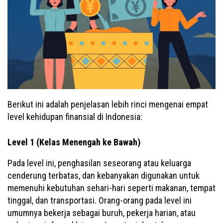
Berikut ini adalah penjelasan lebih rinci mengenai empat
level kehidupan finansial di Indonesia:
Level 1 (Kelas Menengah ke Bawah)
Pada level ini, penghasilan seseorang atau keluarga
cenderung terbatas, dan kebanyakan digunakan untuk
memenuhi kebutuhan sehari-hari seperti makanan, tempat
tinggal, dan transportasi. Orang-orang pada level ini
umumnya bekerja sebagai buruh, pekerja harian, atau