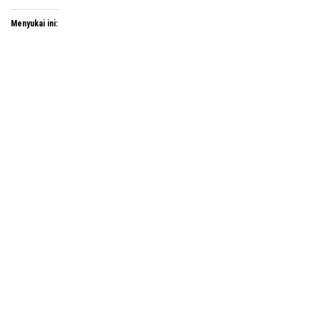
Menyukai ini: