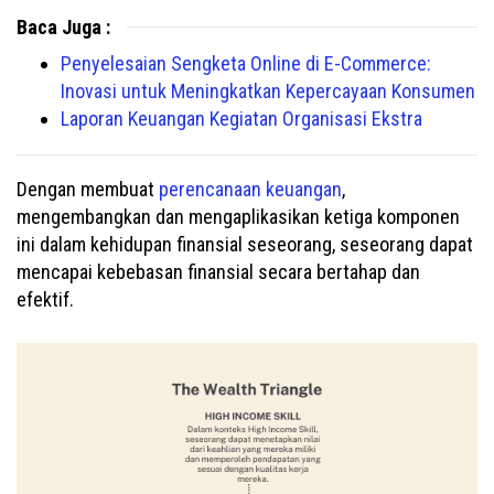
Baca Juga :
Penyelesaian Sengketa Online di E-Commerce:
Inovasi untuk Meningkatkan Kepercayaan Konsumen
Laporan Keuangan Kegiatan Organisasi Ekstra
Dengan membuat
perencanaan keuangan
,
mengembangkan dan mengaplikasikan ketiga komponen
ini dalam kehidupan finansial seseorang, seseorang dapat
mencapai kebebasan finansial secara bertahap dan
efektif.