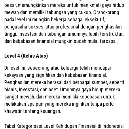
besar, memungkinkan mereka untuk menikmati gaya hidup
mewah dan memiliki tabungan yang cukup. Orang-orang
pada level ini mungkin bekerja sebagai eksekutif,
pengusaha sukses, atau profesional dengan penghasilan
tinggi. Investasi dan tabungan umumnya lebih terstruktur,
dan kebebasan finansial mungkin sudah mulai tercapai.
Level 4 (Kelas Atas)
Di level ini, seseorang atau keluarga telah mencapai
kekayaan yang signifikan dan kebebasan finansial.
Penghasilan mereka berasal dari berbagai sumber, seperti
bisnis, investasi, dan aset. Umumnya gaya hidup mereka
sangat mewah, dan mereka memiliki kebebasan untuk
melakukan apa pun yang mereka inginkan tanpa perlu
khawatir tentang keuangan.
Tabel Kategorisasi Level Kehidupan Finansial di Indonesia: