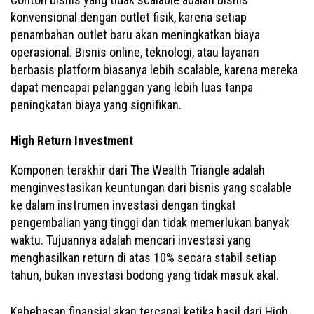
konvensional dengan outlet fisik, karena setiap
penambahan outlet baru akan meningkatkan biaya
operasional. Bisnis online, teknologi, atau layanan
berbasis platform biasanya lebih scalable, karena mereka
dapat mencapai pelanggan yang lebih luas tanpa
peningkatan biaya yang signifikan.
High Return Investment
Komponen terakhir dari The Wealth Triangle adalah
menginvestasikan keuntungan dari bisnis yang scalable
ke dalam instrumen investasi dengan tingkat
pengembalian yang tinggi dan tidak memerlukan banyak
waktu. Tujuannya adalah mencari investasi yang
menghasilkan return di atas 10% secara stabil setiap
tahun, bukan investasi bodong yang tidak masuk akal.
Kebebasan finansial akan tercapai ketika hasil dari High