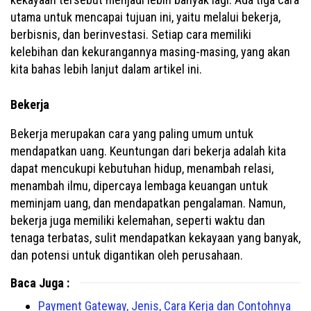
utama untuk mencapai tujuan ini, yaitu melalui bekerja,
berbisnis, dan berinvestasi. Setiap cara memiliki
kelebihan dan kekurangannya masing-masing, yang akan
kita bahas lebih lanjut dalam artikel ini.
Bekerja
Bekerja merupakan cara yang paling umum untuk
mendapatkan uang. Keuntungan dari bekerja adalah kita
dapat mencukupi kebutuhan hidup, menambah relasi,
menambah ilmu, dipercaya lembaga keuangan untuk
meminjam uang, dan mendapatkan pengalaman. Namun,
bekerja juga memiliki kelemahan, seperti waktu dan
tenaga terbatas, sulit mendapatkan kekayaan yang banyak,
dan potensi untuk digantikan oleh perusahaan.
Baca Juga :
Payment Gateway, Jenis, Cara Kerja dan Contohnya