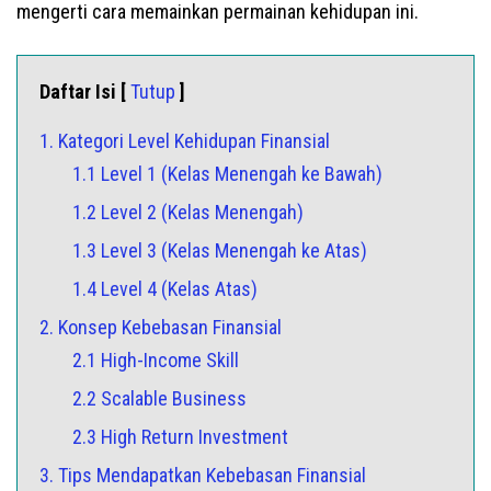
mengerti cara memainkan permainan kehidupan ini.
Daftar Isi [
Tutup
]
1. Kategori Level Kehidupan Finansial
1.1 Level 1 (Kelas Menengah ke Bawah)
1.2 Level 2 (Kelas Menengah)
1.3 Level 3 (Kelas Menengah ke Atas)
1.4 Level 4 (Kelas Atas)
2. Konsep Kebebasan Finansial
2.1 High-Income Skill
2.2 Scalable Business
2.3 High Return Investment
3. Tips Mendapatkan Kebebasan Finansial