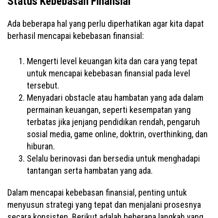
Status Kebebasan Finansial
Ada beberapa hal yang perlu diperhatikan agar kita dapat
berhasil mencapai kebebasan finansial:
Mengerti level keuangan kita dan cara yang tepat
untuk mencapai kebebasan finansial pada level
tersebut.
Menyadari obstacle atau hambatan yang ada dalam
permainan keuangan, seperti kesempatan yang
terbatas jika jenjang pendidikan rendah, pengaruh
sosial media, game online, doktrin, overthinking, dan
hiburan.
Selalu berinovasi dan bersedia untuk menghadapi
tantangan serta hambatan yang ada.
Dalam mencapai kebebasan finansial, penting untuk
menyusun strategi yang tepat dan menjalani prosesnya
secara konsisten. Berikut adalah beberapa langkah yang