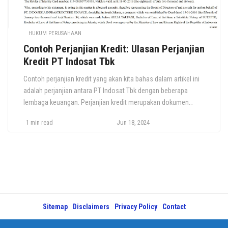
HUKUM PERUSAHAAN
Contoh Perjanjian Kredit: Ulasan Perjanjian
Kredit PT Indosat Tbk
Contoh perjanjian kredit yang akan kita bahas dalam artikel ini
adalah perjanjian antara PT Indosat Tbk dengan beberapa
lembaga keuangan. Perjanjian kredit merupakan dokumen
penting yang mengatur hubungan antara pemberi pinjaman dan
1 min read
Jun 18, 2024
peminjam. Dalam artikel ini, kita akan mengulas contoh
perjanjian kredit antara PT Indosat Tbk dengan beberapa
lembaga keuangan, dan bagaimana perjanjian tersebut sesuai
[…]
Sitemap
Disclaimers
Privacy Policy
Contact