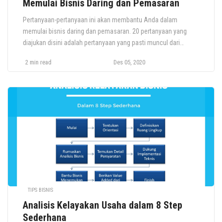
Memulai Bisnis Daring dan Pemasaran
Pertanyaan-pertanyaan ini akan membantu Anda dalam
memulai bisnis daring dan pemasaran. 20 pertanyaan yang
diajukan disini adalah pertanyaan yang pasti muncul dari
sebagian besar orang tentang bisnis Anda. 1 atau lebih
2 min read
Des 05, 2020
pertanyaan dibawah ini akan membantu Anda untuk
mengevaluasi apakah bisnis Anda benar-benar layak untuk
terus berkembang. Langsung saja simak pertanyaan-
pertanyaan berikut: 20 Pertanyaan yang […]
TIPS BISNIS
Analisis Kelayakan Usaha dalam 8 Step
Sederhana