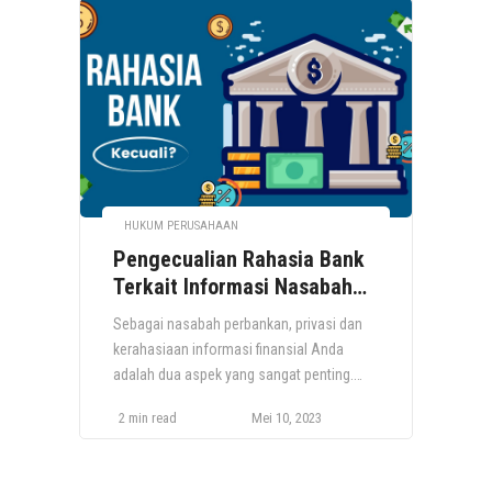
HUKUM PERUSAHAAN
Pengecualian Rahasia Bank
Terkait Informasi Nasabah
dalam Kasus Hukum
Sebagai nasabah perbankan, privasi dan
kerahasiaan informasi finansial Anda
adalah dua aspek yang sangat penting.
Pada artikel ini, kita akan membahas
2 min read
Mei 10, 2023
bagaimana bank menjaga kerahasiaan
informasi nasabah dan pengecualian
rahasia bank khususnya dalam konteks