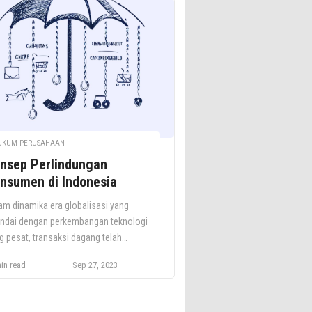
UKUM PERUSAHAAN
nsep Perlindungan
nsumen di Indonesia
am dinamika era globalisasi yang
andai dengan perkembangan teknologi
g pesat, transaksi dagang telah
galami evolusi signifikan, mencakup
in read
Sep 27, 2023
bagai tahapan dari promosi hingga
ekusi. Namun, meski berbagai inovasi
jadi, esensi keberadaan konsumen