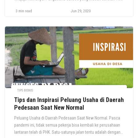
besar orang terkaya di Indonesia. Kalian tentunya sudah tidak
3 min read
Jun 29, 2020
asing lagi dengan kata “kertas”, si putih tipis yang selalu ada
dalam kehidupan sehari-hari. Anda dan saya sekalipun untuk
[…]
TIPS BISNIS
Tips dan Inspirasi Peluang Usaha di Daerah
Pedesaan Saat New Normal
Peluang Usaha di Daerah Pedesaan Saat New Normal. Pasca
pandemi ini, tidak semua pekerja bisa kembali ke perusahaan
lantaran telah di PHK. Satu-satunya jalan tentu adalah dengan