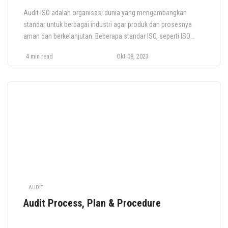
Audit ISO adalah organisasi dunia yang mengembangkan
standar untuk berbagai industri agar produk dan prosesnya
aman dan berkelanjutan. Beberapa standar ISO, seperti ISO
27001 dan ISO 9001, menawarkan sertifikasi. Artikel ini
4 min read
Okt 08, 2023
membahas audit ISO, jenis-jenis audit, dan cara
mempersiapkannya. Apa itu Audit ISO? Audit ISO adalah
proses dimana auditor menilai sejauh mana organisasi Anda
mematuhi […]
AUDIT
Audit Process, Plan & Procedure