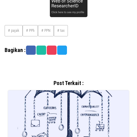
# pajak
# PPh
# PPN
# tax
Bagikan :
Post Terkait :