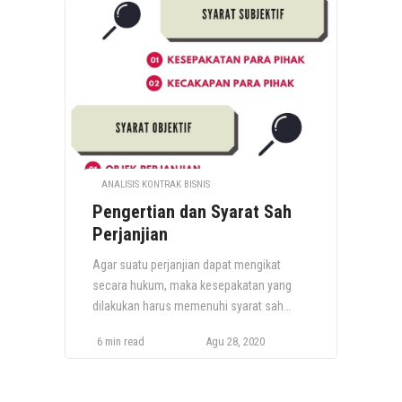
ANALISIS KONTRAK BISNIS
Pengertian dan Syarat Sah
Perjanjian
Agar suatu perjanjian dapat mengikat
secara hukum, maka kesepakatan yang
dilakukan harus memenuhi syarat sah
perjanjian. Berikut ini adalah syarat sah
6 min read
Agu 28, 2020
dari perjanjian tersebut. Perjanjian atau
Kontrak adalah kesepakatan yang memiliki
kekuatan hukum dan mengikat antara dua