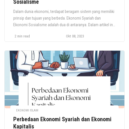
Sosialisme
Dalam dunia ekonomi, terdapat beragam sistem yang memiliki
prinsip dan tujuan yang berbeda. Ekonomi Syariah dan
Ekonomi Sosialisme adalah dua di antaranya. Dalam artikel ini,
kita akan membedah perbedaan keduanya berdasarkan definisi,
2 min read
Okt 08, 2023
tujuan, dan prinsip-prinsip utama yang mendasarinya. Setelah
sebelumnya membahas perbedaan ekonomi syariah dan
ekonomi kapitalis, berikut ini penjelasan lebih detail mengenai
perbedaan ekonomi […]
EKONOMI ISLAM
Perbedaan Ekonomi Syariah dan Ekonomi
Kapitalis