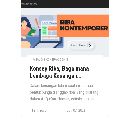
ANALISIS KONTRAK BISNIS
Konsep Riba, Bagaimana
Lembaga Keuangan
Mengaplikasikannya?
Dalam keuangan Islam saat ini, semua
bentuk bunga dianggap riba, yang dilarang
dalam Al-Qur’an. Namun, definisi riba ini
menimbulkan beberapa masalah dalam
4 min read
Jun 07, 2022
transaksi bisnis sehari-hari. Lembaga
keuangan Islam wajib mengadopsi
prosedur operasional yang sangat mirip