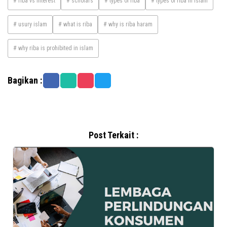
# riba vs interest
# scholars
# types of riba
# types of riba in islam
# usury islam
# what is riba
# why is riba haram
# why riba is prohibited in islam
Bagikan :
Post Terkait :