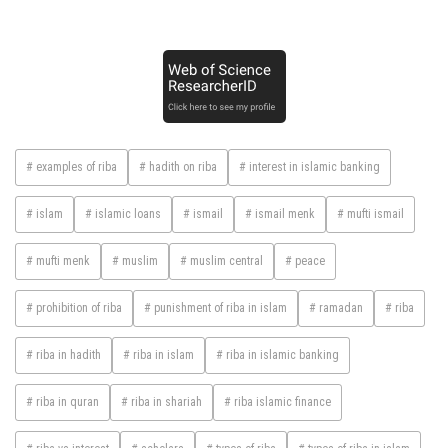
# examples of riba
# hadith on riba
# interest in islamic banking
# islam
# islamic loans
# ismail
# ismail menk
# mufti ismail
# mufti menk
# muslim
# muslim central
# peace
# prohibition of riba
# punishment of riba in islam
# ramadan
# riba
# riba in hadith
# riba in islam
# riba in islamic banking
# riba in quran
# riba in shariah
# riba islamic finance