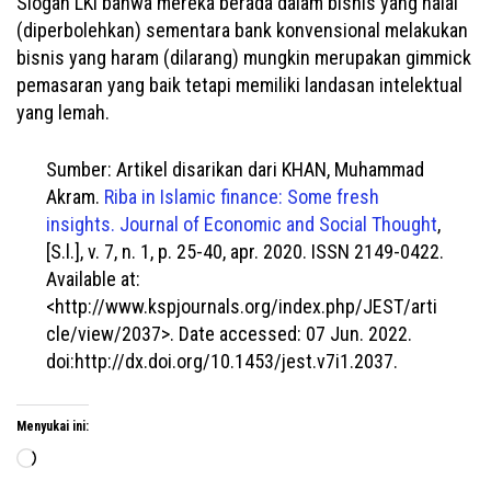
Slogan LKI bahwa mereka berada dalam bisnis yang halal
(diperbolehkan) sementara bank konvensional melakukan
bisnis yang haram (dilarang) mungkin merupakan gimmick
pemasaran yang baik tetapi memiliki landasan intelektual
yang lemah.
Sumber: Artikel disarikan dari KHAN, Muhammad
Akram.
Riba in Islamic finance: Some fresh
insights. Journal of Economic and Social Thought
,
[S.l.], v. 7, n. 1, p. 25-40, apr. 2020. ISSN 2149-0422.
Available at:
<http://www.kspjournals.org/index.php/JEST/arti
cle/view/2037>. Date accessed: 07 Jun. 2022.
doi:http://dx.doi.org/10.1453/jest.v7i1.2037.
Menyukai ini:
Memuat...