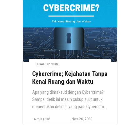
LEGAL OPINION
Cybercrime; Kejahatan Tanpa
Kenal Ruang dan Waktu
Apa yang dimaksud dengan Cybercrime?
Sampai detik ini masih cukup sulit untuk
menentukan definisi yang pas. Cybercrime
sebagai bentuk kejahatan terbaru sebagai
4 min read
Nov 26, 2020
dampak negatif perkembangan teknologi
informasi hingga kini masih sulit
menentukan kategorinya secara spesifik.