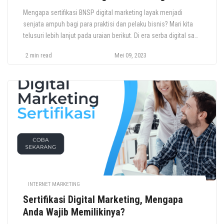
Mengapa sertifikasi BNSP digital marketing layak menjadi
senjata ampuh bagi para praktisi dan pelaku bisnis? Mari kita
telusuri lebih lanjut pada uraian berikut. Di era serba digital saat
ini, peran strategi digital marketing menjadi hal yang tak
2 min read
Mei 09, 2023
terpisahkan dalam meraih sukses dalam berbisnis. Terjun ke
dalam dunia digital marketing tentu memerlukan keterampilan
dan pengetahuan yang […]
INTERNET MARKETING
Sertifikasi Digital Marketing, Mengapa
Anda Wajib Memilikinya?