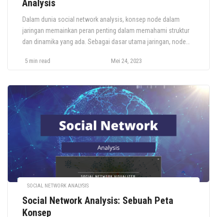
Analysis
Dalam dunia social network analysis, konsep node dalam
jaringan memainkan peran penting dalam memahami struktur
dan dinamika yang ada. Sebagai dasar utama jaringan, node
merujuk pada entitas individu yang membentuk network itu
5 min read
Mei 24, 2023
sendiri. Node adalah elemen dasar yang membentuk network,
dan pemahaman yang baik tentang konsep ini penting untuk
menguasai dinamika dan fungsi network. Berikut […]
SOCIAL NETWORK ANALYSIS
Social Network Analysis: Sebuah Peta
Konsep