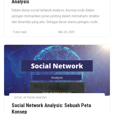
Analysis
Dalam dunia social network analysis, konsep node dalam
jaringan memainkan peran penting dalam memahami struktur
dan dinamika yang ada. Sebagai dasar utama jaringan, node
merujuk pada entitas individu yang membentuk network itu
5 min read
Mei 24, 2023
sendiri. Node adalah elemen dasar yang membentuk network,
dan pemahaman yang baik tentang konsep ini penting untuk
menguasai dinamika dan fungsi network. Berikut […]
SOCIAL NETWORK ANALYSIS
Social Network Analysis: Sebuah Peta
Konsep