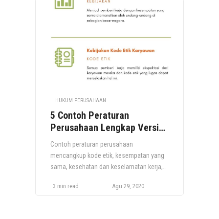
HUKUM PERUSAHAAN
5 Contoh Peraturan
Perusahaan Lengkap Versi
Doc
Contoh peraturan perusahaan
mencangkup kode etik, kesempatan yang
sama, kesehatan dan keselamatan kerja,
dan peraturan disiplin karyawan. Kebijakan
3 min read
Agu 29, 2020
dan prosedur perusahaan merupakan
aturan perilaku dalam suatu organisasi,
yang berisi tanggung jawab karyawan dan