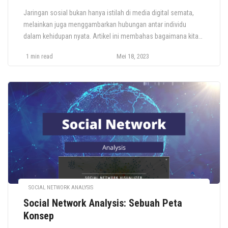
Jaringan sosial bukan hanya istilah di media digital semata,
melainkan juga menggambarkan hubungan antar individu
dalam kehidupan nyata. Artikel ini membahas bagaimana kita
bisa menggunakan pendekatan teori jaringan sosial untuk
1 min read
Mei 18, 2023
memahami struktur dan dinamika jaringan sosial kita. Anda
akan mempelajari cara mengidentifikasi titik pusat,
menganalisis hubungan, dan mengeksplorasi peran Anda
dalam jaringan tersebut. Kali ini […]
SOCIAL NETWORK ANALYSIS
Social Network Analysis: Sebuah Peta
Konsep