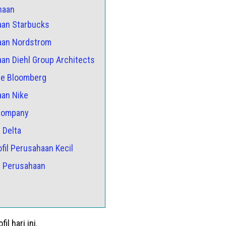
haan
haan Starbucks
haan Nordstrom
haan Diehl Group Architects
ile Bloomberg
aan Nike
 Company
 Delta
fil Perusahaan Kecil
l Perusahaan
il hari ini.