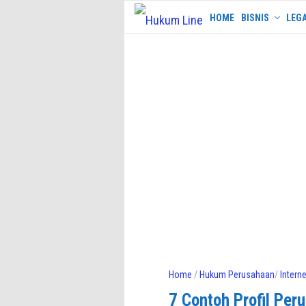
Skip
HOME
BISNIS
LEGA
to
content
Home
/
Hukum Perusahaan
/
Intern
7 Contoh Profil Per