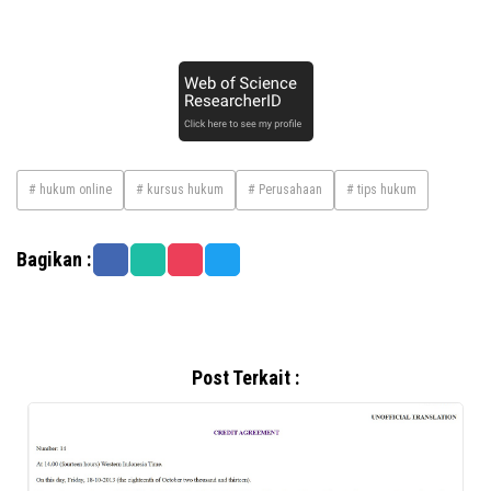
# hukum online
# kursus hukum
# Perusahaan
# tips hukum
Bagikan :
Post Terkait :