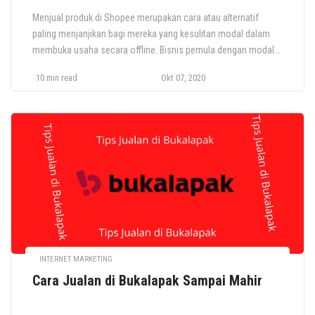
Menjual produk di Shopee merupakan cara atau alternatif
paling menjanjikan bagi mereka yang kesulitan modal dalam
membuka usaha secara offline. Bisnis pemula dengan modal
kurang dari 1 juta pun dapat memulai usaha dan membuka
10 min read
Okt 07, 2020
toko di Shopee tanpa syarat yang muluk-muluk. Hanya saja,
tantangan sesungguhnya bagi para penjual Online bukanlah
bagaimana membuka toko dan atau […]
INTERNET MARKETING
Cara Jualan di Bukalapak Sampai Mahir