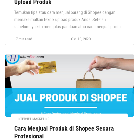
Upload Produk
Temukan tips atau cara menjual barang di Shopee dengan
memaksimalkan teknik upload produk Anda. Setelah
sebelumnya kita mengulas panduan atau cara menjual produk
alias barang di Shopee, dalam artikel ini kita akan sedikit lebih
7 min read
Okt 10, 2020
spesifik mengulas mengenai cara upload produk di platform ini
agar terlihat luar biasa dan tentu menarik minat konsumen.
Namun, sebelum kita […]
INTERNET MARKETING
Cara Menjual Produk di Shopee Secara
Profesional