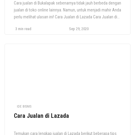
Cara jualan di Bukalapak sebenarnya tidak jauh berbeda dengan
jualan di toko online lainnya. Namun, untuk menjadi mahir Anda
perlu melihat ulasan ini! Cara Jualan di Lazada Cara Jualan di
Tokopedia; Step By Step Cara Jualan di Shopee Untuk Pemula;
3 min read
Sep 29, 2020
Step by Step Bagi Anda yang kini mulai berminat untuk
merambah dunia jual beli online, […]
IDE BISNIS
Cara Jualan di Lazada
Temukan cara lengkap jualan di Lazada berikut beberapa tips