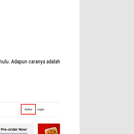
hulu. Adapun caranya adalah