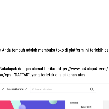
 Anda tempuh adalah membuka toko di platform ini terlebih da
 Bukalapak dengan alamat berikut https://www.bukalapak.com/
nu/opsi “DAFTAR”, yang terletak di sisi kanan atas.