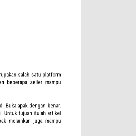
rupakan salah satu platform
gan beberapa seller mampu
 di Bukalapak dengan benar.
. Untuk tujuan itulah artikel
apak melainkan juga mampu