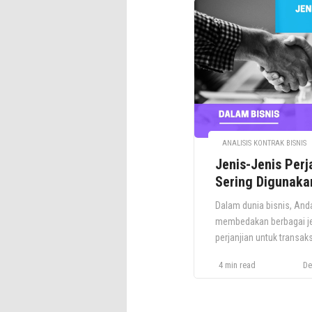
ANALISIS KONTRAK BISNIS
Jenis-Jenis Perj
Sering Digunaka
Praktik Bisnis
Dalam dunia bisnis, And
membedakan berbagai je
perjanjian untuk transak
demikian? Sebab, prinsi
4 min read
De
berbeda berlaku untuk 
jenis transaksi. Hak dan
pihak akan ditentukan ol