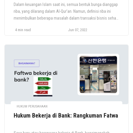
Dalam keuangan Islam saat ini, semua bentuk bunga dianggap
riba, yang dilarang dalam Al-Qur’an. Namun, definisi riba ini
menimbulkan beberapa masalah dalam transaksi bisnis sehari-
hari. Lembaga keuangan Islam wajib mengadopsi prosedur
4 min read
Jun 07, 2022
operasional yang sangat mirip dengan bunga, sementara
mereka mengklaim beroperasi tanpa bunga. Sebelumnya lihat
artikel kami tentang Hukum Bekerja di Bank Artikel ini mencoba
[…]
HUKUM PERUSAHAAN
Hukum Bekerja di Bank: Rangkuman Fatwa