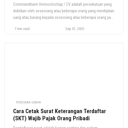
Commanditaire Vennootschap / CV adalah persekutuan yang
didirikan oleh seseorang atau beberapa orang yang menitipkan
uang atau barang kepada seseorang atau beberapa orang yang
menjalankan perusahaan dan bertindak sebagai pemimpin
7 min read
Sep 01, 2020
persekutuan. CV menjadi salah satu badan usaha alternatif
yang cukup laris digunakan. Lalu bagaimana cara mendirikan cv
yang sesuai dengan prosedur? Apa saja syaratnya dan […]
PERIZINAN USAHA
Cara Cetak Surat Keterangan Terdaftar
(SKT) Wajib Pajak Orang Pribadi