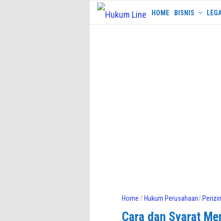
Skip
HOME
BISNIS
LEGA
to
content
Home
/
Hukum Perusahaan
/
Perizi
Cara dan Syarat Men