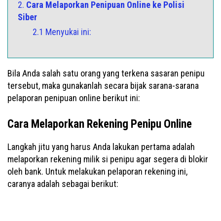
2.
Cara Melaporkan Penipuan Online ke Polisi
Siber
2.1 Menyukai ini:
Bila Anda salah satu orang yang terkena sasaran penipu
tersebut, maka gunakanlah secara bijak sarana-sarana
pelaporan penipuan online berikut ini:
Cara Melaporkan Rekening Penipu Online
Langkah jitu yang harus Anda lakukan pertama adalah
melaporkan rekening milik si penipu agar segera di blokir
oleh bank. Untuk melakukan pelaporan rekening ini,
caranya adalah sebagai berikut: