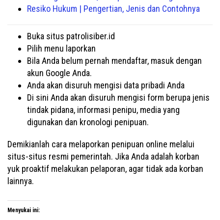
Resiko Hukum | Pengertian, Jenis dan Contohnya
Buka situs patrolisiber.id
Pilih menu laporkan
Bila Anda belum pernah mendaftar, masuk dengan
akun Google Anda.
Anda akan disuruh mengisi data pribadi Anda
Di sini Anda akan disuruh mengisi form berupa jenis
tindak pidana, informasi penipu, media yang
digunakan dan kronologi penipuan.
Demikianlah cara melaporkan penipuan online melalui
situs-situs resmi pemerintah. Jika Anda adalah korban
yuk proaktif melakukan pelaporan, agar tidak ada korban
lainnya.
Menyukai ini: