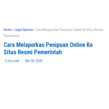
Home
/
Legal Opinion
/ Cara Melaporkan Penipuan Online Ke Situs Resmi
Pemerintah
Cara Melaporkan Penipuan Online Ke
Situs Resmi Pemerintah
2 min read
Mei 30, 2020