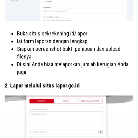
Buka situs cekrekening.id/lapor
Isi form laporan dengan lengkap
Siapkan screenshot bukti penipuan dan upload
filenya
Di sini Anda bisa melaporkan jumlah kerugian Anda
juga
2. Lapor melalui situs lapor.go.id