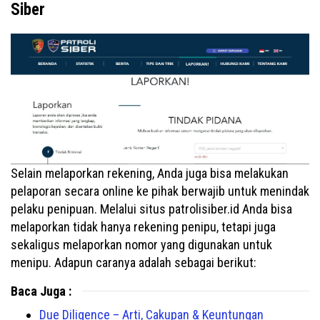
Siber
Selain melaporkan rekening, Anda juga bisa melakukan
pelaporan secara online ke pihak berwajib untuk menindak
pelaku penipuan. Melalui situs patrolisiber.id Anda bisa
melaporkan tidak hanya rekening penipu, tetapi juga
sekaligus melaporkan nomor yang digunakan untuk
menipu. Adapun caranya adalah sebagai berikut:
Baca Juga :
Due Diligence – Arti, Cakupan & Keuntungan