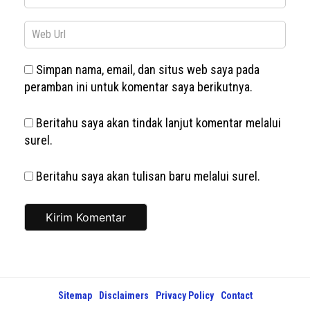
Simpan nama, email, dan situs web saya pada
peramban ini untuk komentar saya berikutnya.
Beritahu saya akan tindak lanjut komentar melalui
surel.
Beritahu saya akan tulisan baru melalui surel.
Sitemap
Disclaimers
Privacy Policy
Contact