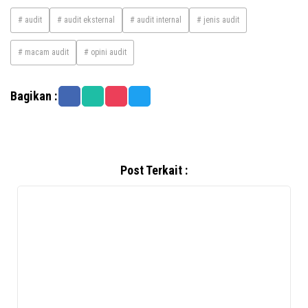
# audit
# audit eksternal
# audit internal
# jenis audit
# macam audit
# opini audit
Bagikan :
Post Terkait :