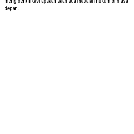
mengidentifikasi apakah akan ada masalah hukum di masa
depan.