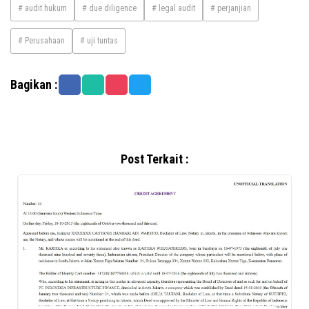
# audit hukum
# due diligence
# legal audit
# perjanjian
# Perusahaan
# uji tuntas
Bagikan :
Post Terkait :