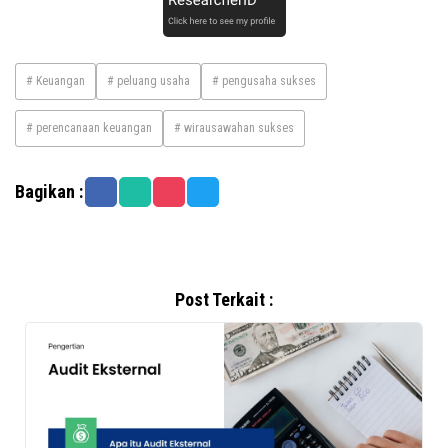
# Keuangan
# peluang usaha
# pengusaha sukses
# perencanaan keuangan
# wirausawahan sukses
Bagikan :
Post Terkait :