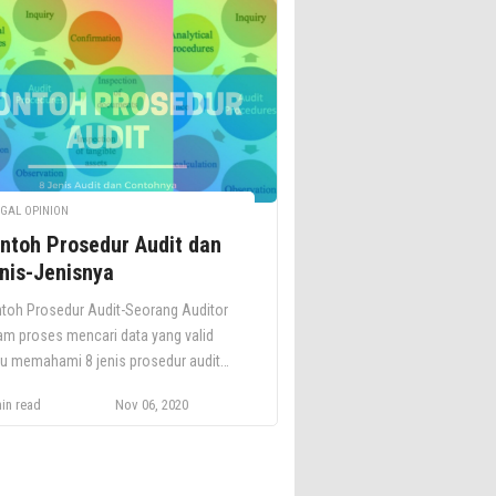
verifikasi bahwa sistem manajemen
uai dengan standar ISO yang relevan
iksa untuk memastikan bahwa tindakan
g […]
GAL OPINION
ntoh Prosedur Audit dan
nis-Jenisnya
toh Prosedur Audit-Seorang Auditor
am proses mencari data yang valid
lu memahami 8 jenis prosedur audit
 contohnya. Artikel ini, akan mengulas
in read
Nov 06, 2020
is-jenis prosedur ini dan sekaligus
ampilkan contohnya. Namun,
elumnya Anda perlu menyimak
sedur dan Mekanisme Audit yang