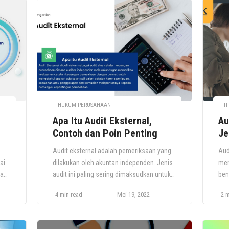
HUKUM PERUSAHAAN
TI
Apa Itu Audit Eksternal,
Au
Contoh dan Poin Penting
Je
Audit eksternal adalah pemeriksaan yang
Aud
ai
dilakukan oleh akuntan independen. Jenis
mem
man
audit ini paling sering dimaksudkan untuk
ben
O,
menghasilkan sertifikasi atas laporan
kat
4 min read
Mei 19, 2022
2 m
keuangan suatu entitas. Sertifikasi ini
yan
diperlukan oleh investor dan pemberi
Aud
 dan
pinjaman tertentu, dan untuk semua bisnis
aka