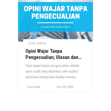
pada akhirnya mencapai tujuannya. Audit
Ber
ini biasanya dilakukan oleh auditor internal
met
yang merupakan karyawan perusahaan.
mem
Namun, […]
LEGAL OPINION
Opini Wajar Tanpa
Pengecualian; Ulasan dan
Contohnya
Opini wajar tanpa pengecualian adalah
opini audit yang diberikan oleh auditor
eksternal independen ketika mereka
menyimpulkan bahwa laporan keuangan
3 min read
Nov 05, 2020
klien tidak mengandung salah saji
material. Demikian pula, ketika auditor
memberikan opini wajar tanpa
pengecualian, itu berarti mereka telah