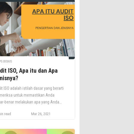
PS BISNIS
dit ISO, Apa itu dan Apa
nisnya?
it ISO adalah istilah dasar yang berarti
eriksa untuk memastikan Anda
ar-benar melakukan apa yang Anda
akan dan sedang Anda lakukan. Apa
in read
Mar 26, 2021
g Anda lakukan Selama Menjalani
it ISO? Selama proses audit ini Anda
n melakukan hal sebagai berikut: