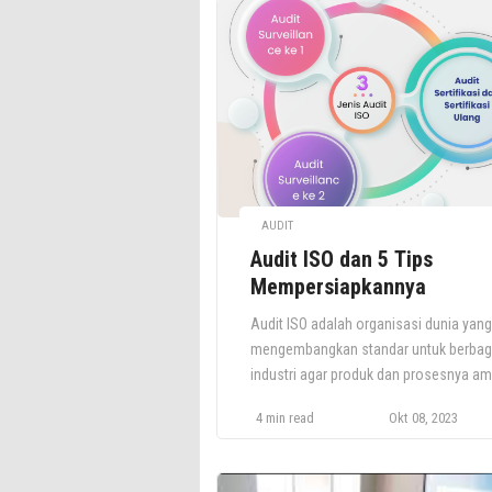
AUDIT
Audit ISO dan 5 Tips
Mempersiapkannya
Audit ISO adalah organisasi dunia yang
mengembangkan standar untuk berbag
industri agar produk dan prosesnya a
dan berkelanjutan. Beberapa standar IS
4 min read
Okt 08, 2023
seperti ISO 27001 dan ISO 9001,
menawarkan sertifikasi. Artikel ini
membahas audit ISO, jenis-jenis audit,