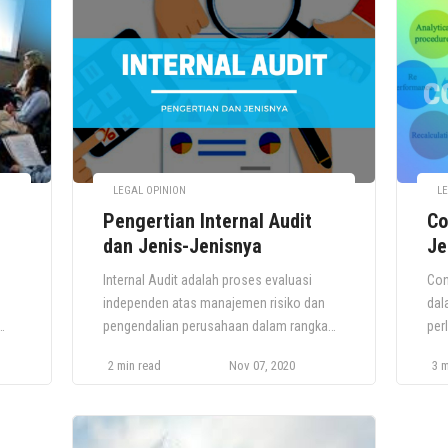
publik. Tujuan audit eksternal adalah untuk
mem
menentukan: Keakuratan dan kelengkapan
ses
i
catatan akuntansi klien; Apakah catatan
per
akuntansi klien telah disiapkan […]
yan
LEGAL OPINION
LE
Pengertian Internal Audit
Co
dan Jenis-Jenisnya
Je
Internal Audit adalah proses evaluasi
Con
independen atas manajemen risiko dan
dal
pengendalian perusahaan dalam rangka
per
tu.
meningkatkan operasi bisnis dan
dan
2 min read
Nov 07, 2020
3 m
menambah nilai perusahaan. Selain itu,
jen
audit internal juga dapat membantu dalam
men
memastikan bahwa perusahaan mematuhi
seb
hukum dan peraturan yang berlaku dan
Pro