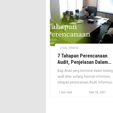
cara mempersiapkannya. Apa itu Audit
ISO? Audit ISO adalah proses dimana
auditor menilai sejauh mana organisas
Anda mematuhi […]
LEGAL OPINION
7 Tahapan Perencanaan
Audit, Penjelasan Dalam
Bahasa Sederhana
Bagi Anda yang berminat dalam bidang
audit atau sedang mencari informasi
tahapan perencanaan Audit, informasi
singkat berikut ini akan sangat memban
1 min read
Mar 26, 2021