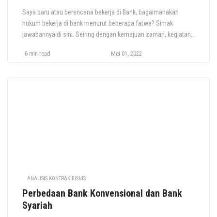
Saya baru atau berencana bekerja di Bank, bagaimanakah
hukum bekerja di bank menurut beberapa fatwa? Simak
jawabannya di sini. Seiring dengan kemajuan zaman, kegiatan
perekonomian juga berkembang pesat termasuk dengan
6 min read
Mei 01, 2022
adanya Lembaga Keuangan seperti bank dan sistem
perbankan. Sistem perbankan konvensional adalah sistem
dimana kegiatan ekonominya meliputi pendanaan (tabungan),
peminjaman, penukaran mata uang, obligasi, giro, […]
ANALISIS KONTRAK BISNIS
Perbedaan Bank Konvensional dan Bank
Syariah