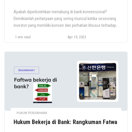
Apakah diperbolehkan menabung di bank konvensional?
Demikianlah pertanyaan yang sering muncul ketika seseorang
investor yang memiliki konsen dan perhatian khusus terhadap
adanya bank syariah. Jika ditelusuri, menurut hukum Syariah,
1 min read
Apr 19, 2023
bunga (riba) tidak diperbolehkan dalam rekening tabungan
syariah. Oleh karena itu, syarat untuk tabungan halal di bank
adalah bahwa rekening tabungan harus sesuai dengan Syariah
dan […]
HUKUM PERUSAHAAN
Hukum Bekerja di Bank: Rangkuman Fatwa