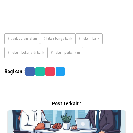
# bank dalam Islam
# fatwa bunga bank
# hukum bank
# hukum bekerja di bank
# hukum perbankan
Bagikan :
Post Terkait :