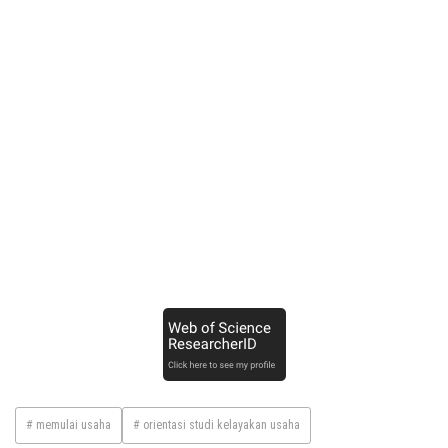
# memulai usaha
# orientasi studi kelayakan usaha