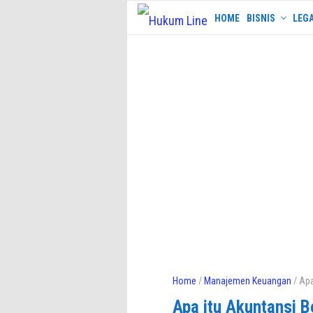
Skip
HOME
BISNIS
LEGA
to
content
Home
/
Manajemen Keuangan
/ Apa
Apa itu Akuntansi B