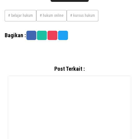
# belajar hukum
# hukum online
# kursus hukum
Bagikan :
Post Terkait :