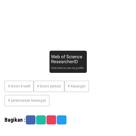
# bisnis kreatif
# bisnis pemula
# Keuangan
# perencanaan keuangan
Bagikan :