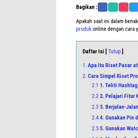
Bagikan :
Apakah saat ini dalam benak
produk
online dengan cara y
Daftar Isi [
Tutup
]
1.
Apa Itu Riset Pasar a
2.
Cara Simpel Riset Pr
2.1
1. Teliti Hashta
2.2
2. Pelajari Fitu
2.3
3. Berjalan-Jala
2.4
4. Gunakan Pin 
2.5
5. Gunakan Watc