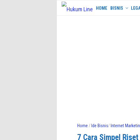
Skip
HOME
BISNIS
LEGA
to
content
Home
/
Ide Bisnis
/
Internet Marketi
7 Cara Simpel Riset