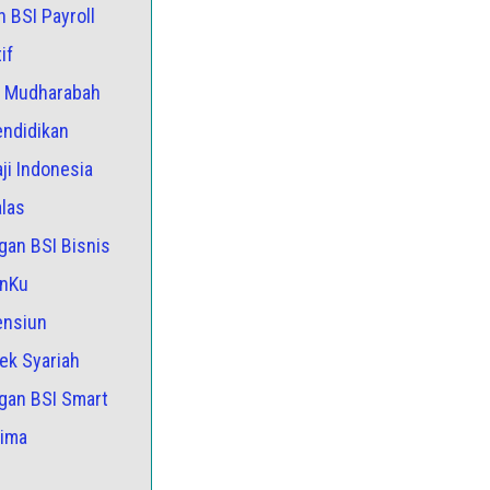
n BSI Payroll
if
y Mudharabah
endidikan
ji Indonesia
alas
gan BSI Bisnis
anKu
ensiun
ek Syariah
ngan BSI Smart
rima