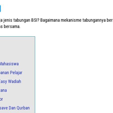
ja jenis tabungan BSI? Bagaimana mekanisme tabungannya ber
as bersama.
 Mahasiswa
anan Pelajar
 Easy Wadiah
cana
or
osave Dan Qurban