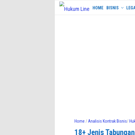
Skip
HOME
BISNIS
LEGA
to
content
Home
/
Analisis Kontrak Bisnis
/
Hu
18+ Jenis Tabungan