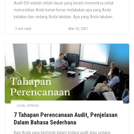
Audit ISO adalah istilah dasar yang berarti memeriksa untuk
memastikan Anda benar-benar melakukan apa yang Anda
katakan dan sedang Anda lakukan. Apa yang Anda lakukan
Selama Menjalani Audit ISO? Selama proses audit ini Anda
2 min read
Mar 26, 2021
akan melakukan hal sebagai berikut: memverifikasi bahwa
sistem manajemen sesuai dengan standar ISO yang relevan
periksa untuk memastikan bahwa tindakan yang […]
LEGAL OPINION
7 Tahapan Perencanaan Audit, Penjelasan
Dalam Bahasa Sederhana
Bagi Anda yang berminat dalam bidang audit atau sedang