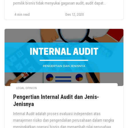
pemilik bisnis tidak menyukai gagasan audit, audit dapat
bermanfaat bagi perusahaan Anda. Pelajari lebih lanjut tentang
4 min read
Des 12, 2020
berbagai jenis-jenis audit di bawah ini. Umumnya ada 3 jenis
audit yang dipaparkan dalam beberapa referensi, namun
secara praktis, jenis-jenis audit lebih dari […]
LEGAL OPINION
Pengertian Internal Audit dan Jenis-
Jenisnya
Internal Audit adalah proses evaluasi independen atas
manajemen risiko dan pengendalian perusahaan dalam rangka
meningkatkan operasi bisnis dan menambah nilai perusahaan.