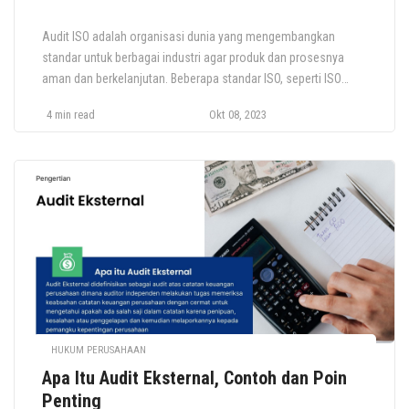
Audit ISO adalah organisasi dunia yang mengembangkan
standar untuk berbagai industri agar produk dan prosesnya
aman dan berkelanjutan. Beberapa standar ISO, seperti ISO
27001 dan ISO 9001, menawarkan sertifikasi. Artikel ini
4 min read
Okt 08, 2023
membahas audit ISO, jenis-jenis audit, dan cara
mempersiapkannya. Apa itu Audit ISO? Audit ISO adalah
proses dimana auditor menilai sejauh mana organisasi Anda
mematuhi […]
HUKUM PERUSAHAAN
Apa Itu Audit Eksternal, Contoh dan Poin
Penting