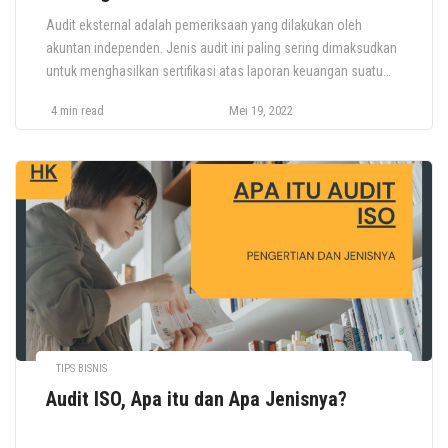
Audit eksternal adalah pemeriksaan yang dilakukan oleh
akuntan independen. Jenis audit ini paling sering dimaksudkan
untuk menghasilkan sertifikasi atas laporan keuangan suatu
entitas. Sertifikasi ini diperlukan oleh investor dan pemberi
4 min read
Mei 19, 2022
pinjaman tertentu, dan untuk semua bisnis publik. Tujuan audit
eksternal adalah untuk menentukan: Keakuratan dan
kelengkapan catatan akuntansi klien; Apakah catatan
akuntansi klien telah disiapkan […]
TIPS BISNIS
Audit ISO, Apa itu dan Apa Jenisnya?