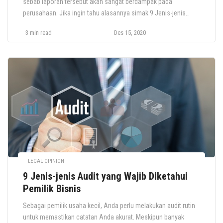
sebab laporan tersebut akan sangat berdampak pada
perusahaan. Jika ingin tahu alasannya simak 9 Jenis-jenis
Audit yang Wajib Diketahui Pemilik Bisnis Manajemen puncak
3 min read
Des 15, 2020
harus memahami temuan dan hasil audit, selanjutnya
menyusun perencanaan dan pelaksanaan hasil audit internal
sebagai dasar pengambilan keputusan. Di sinilah hasil laporan
audit internal menjadi […]
LEGAL OPINION
9 Jenis-jenis Audit yang Wajib Diketahui
Pemilik Bisnis
Sebagai pemilik usaha kecil, Anda perlu melakukan audit rutin
untuk memastikan catatan Anda akurat. Meskipun banyak