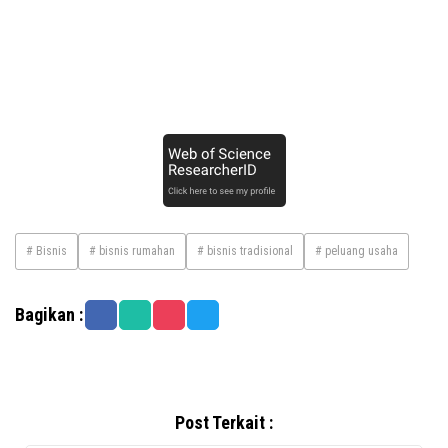
# Bisnis
# bisnis rumahan
# bisnis tradisional
# peluang usaha
Bagikan :
Post Terkait :