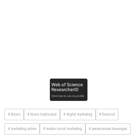
# Bisnis
# bisnis tradisional
# digital marketing
# financial
# marketing online
# media social marketing
# perencanaan keuangan