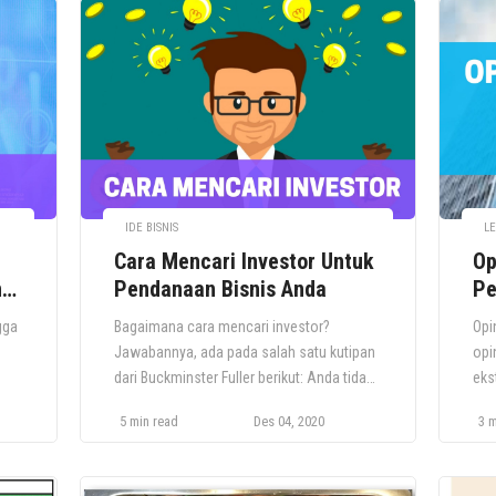
IDE BISNIS
LE
Cara Mencari Investor Untuk
Op
n
Pendanaan Bisnis Anda
Pe
Co
gga
Bagaimana cara mencari investor?
Opi
n
Jawabannya, ada pada salah satu kutipan
opi
dari Buckminster Fuller berikut: Anda tidak
eks
lan
pernah mengubah banyak hal dengan
men
5 min read
Des 04, 2020
3 m
melawan realitas yang ada. Untuk
kli
asar
mengubah sesuatu, buat model baru yang
mat
membuat model yang ada menjadi usang.
mem