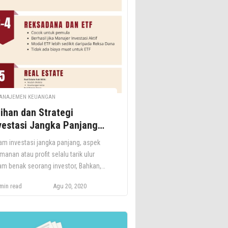
gecualian, itu berarti mereka telah
peroleh bukti audit yang cukup dan
at untuk mendukung pendapat mereka
wa tidak ada yang salah dengan […]
ANAJEMEN KEUANGAN
lihan dan Strategi
vestasi Jangka Panjang
rbaik
am investasi jangka panjang, aspek
manan atau profit selalu tarik ulur
am benak seorang investor, Bahkan,
g terjadi justru keduanya sering
min read
Agu 20, 2020
lawanan. Ketika suatu produk investasi
awarkan keamanan lebih, maka
duk akan cenderung mengurangi profit.
aliknya, ketika menawarkan profit lebih