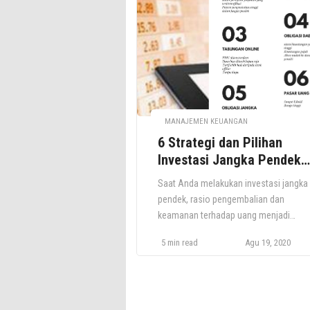
Tentu sebelum membaca ini Anda bisa
mereview ulang Cara Membuat Neraca
Saldo Plus Contohnya […]
MANAJEMEN KEUANGAN
6 Strategi dan Pilihan
Investasi Jangka Pendek
Terbaik Saat Kondisi
Saat Anda melakukan investasi jangka
Ekonomi Memburuk
pendek, rasio pengembalian dan
keamanan terhadap uang menjadi
pertimbangan utama. Masalahnya, dal
5 min read
Agu 19, 2020
kondisi ekonomi yang memburuk seba
akibat Pandemi. Adakah pilihan investa
yang benar-benar aman? Bagi Anda ya
memiliki kelebihan dana, investasi men