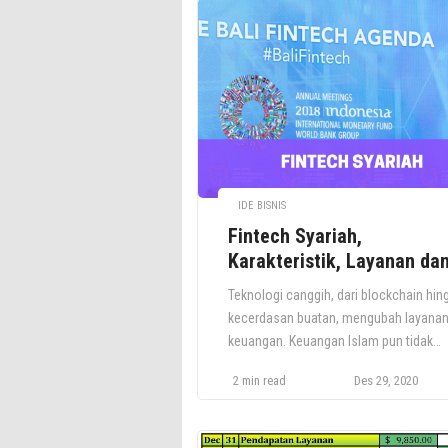
IDE BISNIS
Fintech Syariah,
Karakteristik, Layanan da
Contohnya
Teknologi canggih, dari blockchain hin
kecerdasan buatan, mengubah layana
keuangan. Keuangan Islam pun tidak
berbeda. Fintech syariah kini bermuncu
2 min read
Des 29, 2020
di negara-negara Islam dan non-Islam,
memiliki target untuk memenangkan p
dari jutaan pemuda Muslim dan