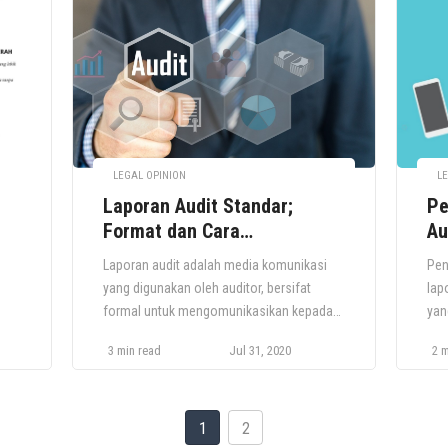
segera bergerak untuk segera melakukan
mak
tindakan agar usaha Anda semakin
Dal
berkembang. […]
And
LEGAL OPINION
LE
Laporan Audit Standar;
Pe
Format dan Cara
Au
Membuatnya
Laporan audit adalah media komunikasi
Pen
yang digunakan oleh auditor, bersifat
lap
formal untuk mengomunikasikan kepada
yan
am
pihak-pihak yang berkepentingan tentang
res
3 min read
Jul 31, 2020
2 m
gai
kesimpulan dari pelaksanaan audit yang
dib
si
telah dilaksanakan. Umumnya laporan
ole
ng
audit ini terbagi menjadi dua yakni laporan
kar
jadi
audit standar dan tidak standar. Untuk
yan
1
2