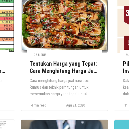
Hal pertama yang harus Anda pahami
pen
nk.
adalah bahwa Anda harus memiliki bisnis
mem
t
yang benar-benar diminati investor. Kedua,
tep
[…]
bah
IDE BISNIS
M
Tentukan Harga yang Tepat:
Pi
n
Cara Menghitung Harga Jual
In
Nasi Box untuk Event
Te
si
Cara menghitung harga jual nasi box.
Dal
Rumus dan teknik perhitungan untuk
kea
menemukan harga yang tepat untuk
dal
meningkatkan profit Anda. Musim even
yan
4 min read
Agu 21, 2020
11 
up
sosial masyarakat akan segera tiba, mulai
ber
dari acara adat hingga acara resmi
men
r)
dilembaga kampus akan segera datang.
pro
Setelah beberapa bulan vakum, Anda perlu
Seb