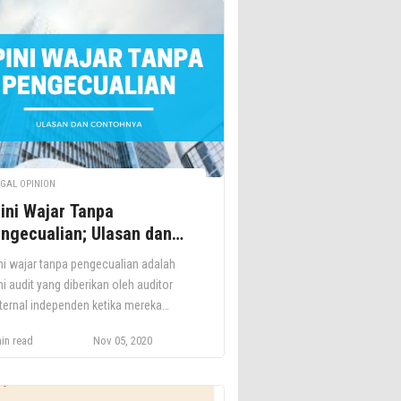
GAL OPINION
ini Wajar Tanpa
ngecualian; Ulasan dan
ntohnya
ni wajar tanpa pengecualian adalah
ni audit yang diberikan oleh auditor
ternal independen ketika mereka
yimpulkan bahwa laporan keuangan
in read
Nov 05, 2020
en tidak mengandung salah saji
erial. Demikian pula, ketika auditor
berikan opini wajar tanpa