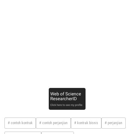
# contoh kontrak
# contoh perjanjian
# kontrak bisnis
# perjanjian