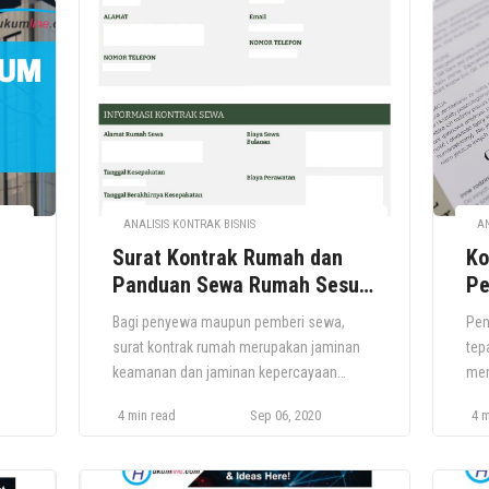
ANALISIS KONTRAK BISNIS
AN
Surat Kontrak Rumah dan
Ko
Panduan Sewa Rumah Sesuai
Pe
Standar
Bagi penyewa maupun pemberi sewa,
Pen
surat kontrak rumah merupakan jaminan
tep
keamanan dan jaminan kepercayaan
mem
hak
kedua belah pihak. Menyewakan rumah
pek
4 min read
Sep 06, 2020
4 m
memang menguntungkan, tetapi
jum
prosesnya bisa menakutkan. Banyak yang
men
dipertaruhkan – rumah baru Anda! – dan
pih