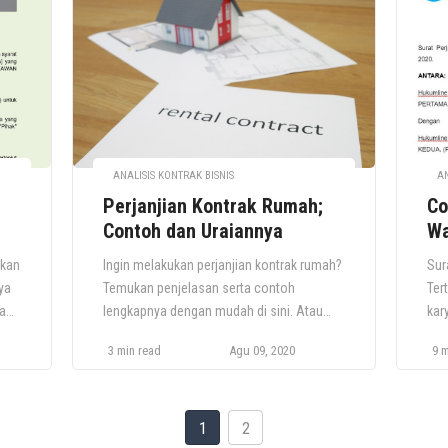
membuat surat perjanjian sendiri. Apa Itu
ker
Surat Perjanjian Hutang? Surat perjanjian
tuju
it
hutang adalah instrumen keuangan […]
ANALISIS KONTRAK BISNIS
AN
Perjanjian Kontrak Rumah;
Co
Contoh dan Uraiannya
Wa
Te
akan
Ingin melakukan perjanjian kontrak rumah?
Sur
ya
Temukan penjelasan serta contoh
Ter
ka
lengkapnya dengan mudah di sini. Atau
kar
perjanjian kerja karyawan di sini. Kontrak
men
3 min read
Agu 09, 2020
9 m
ek
rumah merupakan bagian dari perjanjian
wak
tau
sewa. Perjanjian sewa atau sewa adalah
dap
jaan
dokumen yang menguraikan pengaturan
Wak
antara pemilik real estat, yang dikenal
gra
1
2