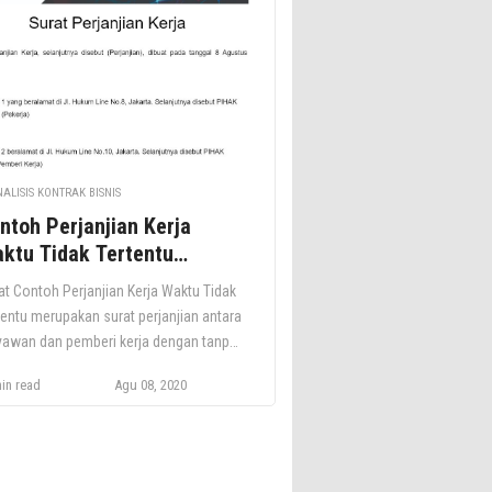
ja proyek, Anda harus memahami
an surat tersebut terlebih dahulu, […]
ALISIS KONTRAK BISNIS
ntoh Perjanjian Kerja
ktu Tidak Tertentu
rlengkap
at Contoh Perjanjian Kerja Waktu Tidak
tentu merupakan surat perjanjian antara
yawan dan pemberi kerja dengan tanpa
jelaskan secara spesifik durasi
in read
Agu 08, 2020
tu/lamanya karyawan bekerja. Anda
at menemukan contoh Perjanjian Kerja
tu Tidak Tertentu terlengkap secara
tis dalam ulasan di bawah ini. Contoh