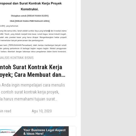
ahami keuntungan dan kerugian
anjian, jenis jenis perjanjian,
aimana perjanjian dibuat, dan
aimana mereka beroperasi dalam
tiknya. Apa itu Perjanjian […]
ALISIS KONTRAK BISNIS
ntoh Surat Kontrak Kerja
oyek; Cara Membuat dan
gala Hal yang Harus Anda
a Anda ingin mempelajari cara menulis
tahui
 contoh surat kontrak kerja proyek,
a harus memahami tujuan surat
sebut terlebih dahulu, bersama dengan
in read
Agu 10, 2020
ak lain yang terlibat dalam kontrak.
aimana Cara Membuat Surat Kontrak
ja Proyek? Jika Anda ingin mempelajari
a menulis dan contoh surat kontrak