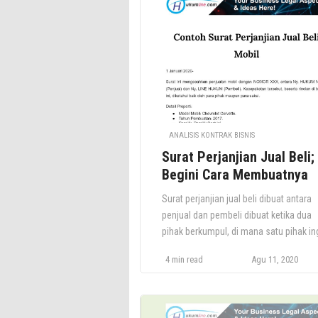
yang timbul dari suatu perikatan atau
perjanjian. Ini juga biasa disebut denga
garansi. Selanjutnya Hukum Jaminan
merupakan kaidah-kaidah hukum […]
ANALISIS KONTRAK BISNIS
Surat Perjanjian Jual Beli;
Begini Cara Membuatnya
Surat perjanjian jual beli dibuat antara
penjual dan pembeli dibuat ketika dua
pihak berkumpul, di mana satu pihak in
membeli sebagian properti dan pihak
4 min read
Agu 11, 2020
lainnya ingin menjual sebagian dari
properti pribadi. Perjanjian tersebut
merupakan dokumen hukum yang
menguraikan ketentuan dan syarat