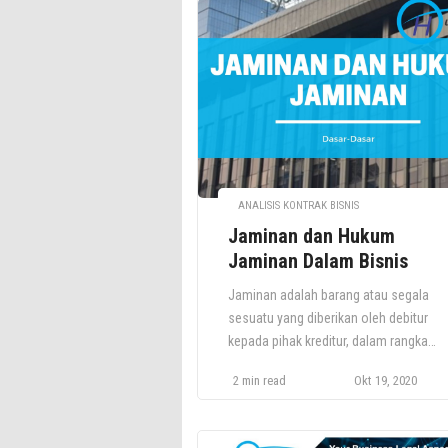
ANALISIS KONTRAK BISNIS
Jaminan dan Hukum
Jaminan Dalam Bisnis
Jaminan adalah barang atau segala
sesuatu yang diberikan oleh debitur
kepada pihak kreditur, dalam rangka
memberikan keyakinan pasti bahwa pi
2 min read
Okt 19, 2020
debitur akan memenuhi kewajibannya.
Jaminan ini harus dapat dinilai dengan
uang dan mampu mewakili nilai hutang