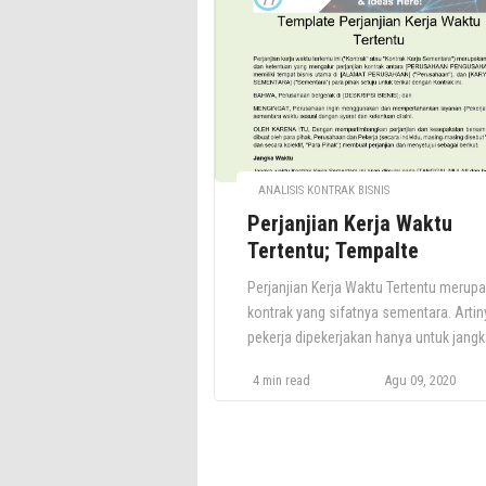
penjualan. Selain itu, tujuan lain dari
perjanjian tersebut adalah untuk
menghilangkan perselisihan yang terka
[…]
ANALISIS KONTRAK BISNIS
Perjanjian Kerja Waktu
Tertentu; Tempalte
Perjanjian Kerja Waktu Tertentu merup
kontrak yang sifatnya sementara. Artin
pekerja dipekerjakan hanya untuk jang
waktu tertentu. Perjanjian ini umumnya
4 min read
Agu 09, 2020
digunakan untuk kontrak berbasis proy
atau tugas, serta pekerjaan musiman a
kasual, termasuk pekerja harian. Peker
sementara mulai menarik perhatian