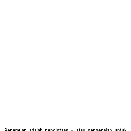
Penemuan adalah penciptaan – atau pengenalan untuk