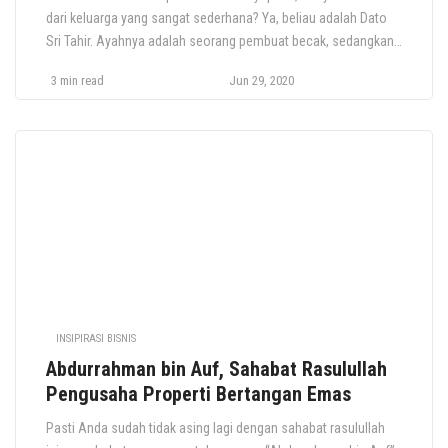
dari keluarga yang sangat sederhana? Ya, beliau adalah Dato
Sri Tahir. Ayahnya adalah seorang pembuat becak, sedangkan
ibunya membantu ayahnya mengecat becak. Sosok Dato Sri
3 min read
Jun 29, 2020
Tahir yang gigih dan dermawan mampu mengantarkannya
sebagai pengusaha sukses yang mendirikan Mayapada Group
sekaligus sebagai filantropis yang mampu menyumbang
ratusan juta […]
INSIPIRASI BISNIS
Abdurrahman bin Auf, Sahabat Rasulullah
Pengusaha Properti Bertangan Emas
Pasti Anda sudah tidak asing lagi dengan sahabat rasulullah