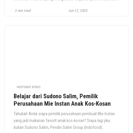
besar dari mie instan ternama ini? ya, jawabannya adalah
2 min read
Jun 27, 2020
Anthony Salim. Anthony Salim atau yang akrab disapa Liem
Hong Sien pernah menjadi sosok familiar dan terkenal karena
masuk dalam […]
INSIPIRASI BISNIS
Belajar dari Sudono Salim, Pemilik
Perusahaan Mie Instan Anak Kos-Kosan
Tahukah Anda siapa pemilik perusahaan pembuat Mie Instan
yang jadi makanan favorit anak kos-kosan? Siapa lagi jika
bukan Sudono Salim, Pendiri Salim Group (Indofood)