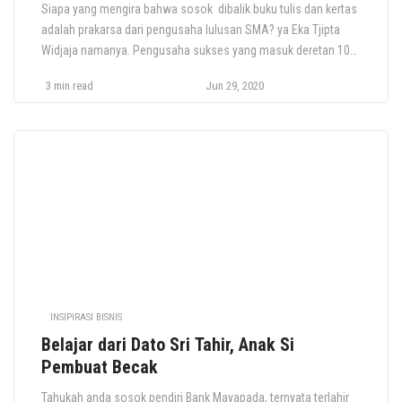
Siapa yang mengira bahwa sosok dibalik buku tulis dan kertas
adalah prakarsa dari pengusaha lulusan SMA? ya Eka Tjipta
Widjaja namanya. Pengusaha sukses yang masuk deretan 10
besar orang terkaya di Indonesia. Kalian tentunya sudah tidak
3 min read
Jun 29, 2020
asing lagi dengan kata “kertas”, si putih tipis yang selalu ada
dalam kehidupan sehari-hari. Anda dan saya sekalipun untuk
[…]
INSIPIRASI BISNIS
Belajar dari Dato Sri Tahir, Anak Si
Pembuat Becak
Tahukah anda sosok pendiri Bank Mayapada, ternyata terlahir