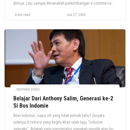
dirinya. Lalu sampai dimanakah perkembangan e-commerce
ini? Mari kita bahas bersama-sama. Apa itu E-Commerce?
4 min read
Jun 27, 2020
Pengertian E-commerce sendiri sebenarnya bukanlah wujud
dari perusahaan, melainkan lebih mengarah kepada sistem jual
beli yang memanfaatkan media elektronik. Kini mulai dari jalur
produksi hingga distribusi melibatkan e-commerce […]
INSIPIRASI BISNIS
Belajar Dari Anthony Salim, Generasi ke-2
Si Bos Indomie
Iklan indomie, siapa sih yang tidak pernah tahu? Senjata
uniknya di televisi yang begitu khas ialah lagu “indomie
seleraku”. Adakah yang mengetahui siapakah pemilik atau bos