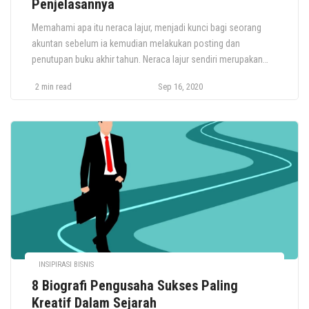
Penjelasannya
Memahami apa itu neraca lajur, menjadi kunci bagi seorang
akuntan sebelum ia kemudian melakukan posting dan
penutupan buku akhir tahun. Neraca lajur sendiri merupakan
teknik yang digunakan oleh akuntan untuk memastikan bahwa
2 min read
Sep 16, 2020
pada akhir periode, pencatatan akuntansi benar-benar akurat
dan tidak terdapat kesalahan. Langkah ini tentu bukanlah
langkah akhir, sebab setelah neraca lajur dibuat, akuntan […]
INSIPIRASI BISNIS
8 Biografi Pengusaha Sukses Paling
Kreatif Dalam Sejarah