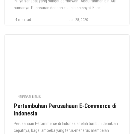
ini, ya sahabat yang sangat dermawan “Abdurrahman bin Auf”
namanya. Penasaran dengan kisah bisnisnya? Berikut
ulasannya. Bicara tentang perjuangan islam di masa Rasulullah
4 min read
Jun 28, 2020
SAW tentunya memiliki kesan tersendiri. Setiap muslim
memiliki ingatan masing-masing tentang suka duka perjuangan
Sang Nabi Terakhir dalam menegakkan agama Allah. Namun
dengan […]
INSIPIRASI BISNIS
Pertumbuhan Perusahaan E-Commerce di
Indonesia
Perusahaan E-Commerce di Indonesia telah tumbuh demikian
cepatnya, bagai amoeba yang terus-menerus membelah