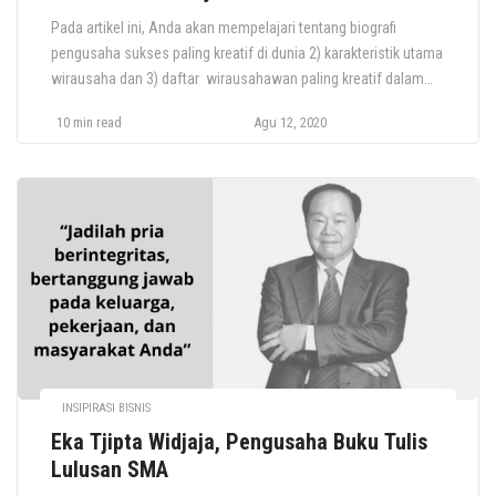
Pada artikel ini, Anda akan mempelajari tentang biografi
pengusaha sukses paling kreatif di dunia 2) karakteristik utama
wirausaha dan 3) daftar wirausahawan paling kreatif dalam
sejarah. Jika di Indonesia contohnya adalah seperti Sudono
10 min read
Agu 12, 2020
Salim Karakteristik Pengusaha Sukses Apa kelebihan yang
dimiliki oleh para pengusaha kreatif ini, yang telah memberikan
kontribusi signifikan dan nilai yang tak […]
INSIPIRASI BISNIS
Eka Tjipta Widjaja, Pengusaha Buku Tulis
Lulusan SMA