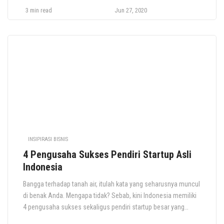
Pengusaha inspiratif dan penuh dengan ekspektasi merupakan
3 min read
Jun 27, 2020
salah satu figur teladan bagi Anda yang bermimpi menjadi
pengusaha nomor satu di Indonesia. Nah, dalam artikel kali ini,
kita akan membahas tentang salah […]
INSIPIRASI BISNIS
4 Pengusaha Sukses Pendiri Startup Asli
Indonesia
Bangga terhadap tanah air, itulah kata yang seharusnya muncul
di benak Anda. Mengapa tidak? Sebab, kini Indonesia memiliki
4 pengusaha sukses sekaligus pendiri startup besar yang
terkenal hingga manca negara. 4 pendiri startup ini mungkin