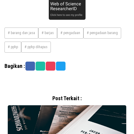
# barang dan jasa
# barjas
# pengadaan
# pengadaan barang
# pphp
# pphp dihapus
Bagikan :
Post Terkait :