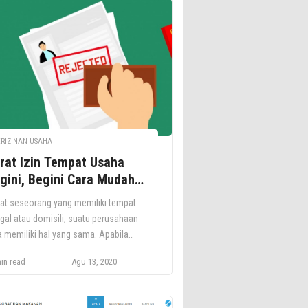
ERIZINAN USAHA
rat Izin Tempat Usaha
gini, Begini Cara Mudah
ndapatkannya
rat seseorang yang memiliki tempat
ggal atau domisili, suatu perusahaan
a memiliki hal yang sama. Apabila
eorang membuktikan domisili dengan
in read
Agu 13, 2020
, maka alamat perusahaan di Indonesia
uktikan dengan Surat Izin Tempat
ha atau Surat Keterangan Domisili