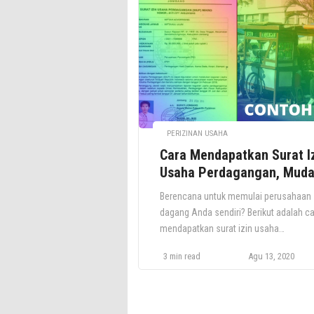
penemuan yang baru, dan dapat
diterapkan dalam industri’. Hak ini
diberikan untuk jangka waktu 20 (dua
puluh) […]
PERIZINAN USAHA
Cara Mendapatkan Surat I
Usaha Perdagangan, Mud
dan Cepat
Berencana untuk memulai perusahaan
dagang Anda sendiri? Berikut adalah c
mendapatkan surat izin usaha
perdagangan untuk Anda! Perusahaan
3 min read
Agu 13, 2020
perdagangan adalah perusahaan khus
yang mencakup semua jenis operasi
dalam bidang dagang. Termasuk kegia
dan prosedur ekspor dan impor. Sebua