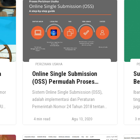
PERIZINAN USAHA
P
a
Online Single Submission
Su
(OSS) Permudah Proses
Be
Perizinan Usaha
Me
omor
Sistem Online Single Submission (OSS),
Iba
adalah implementasi dari Peraturan
tin
UU
Pemerintah Nomor 24 Tahun 2018 tentang
jug
Layanan Perizinan Berusaha Secara Online
ses
4 min read
Agu 13, 2020
3 m
ru,
(GR 24) yang ditandatangani dan
KTP
kan
disepakati. mulai berlaku pada 21 Juni
dib
2018. PP 24 memperkenalkan perubahan
Usa