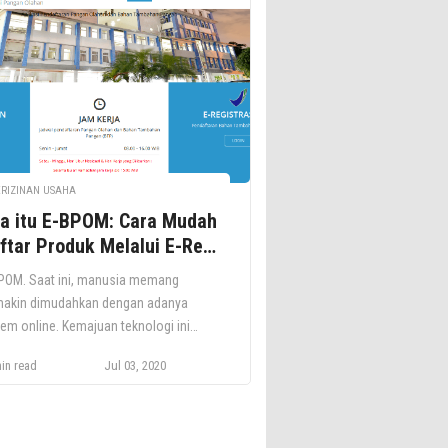
ha (SKDP). Apa Itu Surat Izin
pat/Domisili Usaha (SKDP)? SKDP
lah Surat Keterangan Domisili
usahaan atau Surat Izin Tempat […]
ERIZINAN USAHA
a itu E-BPOM: Cara Mudah
ftar Produk Melalui E-Reg
POM
POM. Saat ini, manusia memang
akin dimudahkan dengan adanya
tem online. Kemajuan teknologi ini
kembang hampir ke semua lini
in read
Jul 03, 2020
masuk layanan publik. E-BPOM
upakan layanan publik yang disediakan
h Badan Pengawas Obat dan Makanan
OM). Dengan sistem perizinan daring