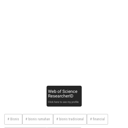
# Bisnis
# bisnis rumahan
# bisnis tradisional
# financial